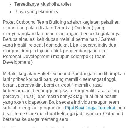
Tersedianya Musholla, toilet
Biaya yang ekonomis
Paket Outbound Team Building adalah kegiatan pelatihan
diluar ruang atau di alam Terbuka ( Outdoor ) yang
menyenangkan dan penuh tantangan, bentuk kegiatannya
Berupa simulasi kehidupan melalui permainan / Games
yang kreatif, rekreatif dan edukatif, baik secara individual
maupun dengan tujuan untuk pengembangaan diri (
Personal Development ) maupun kelompok ( Team
Development ).
Melalui kegiatan Paket Outbound Bandungan ini diharapkan
lahir pribadi-pribadi baru yang memiliki semangat tinggi,
berani, percaya diri, berpikir kreatif, memiliki rasa
kebersamaan, bertanggung jawab, kooperatif, rasa saling
percaya ( Trust ), dan masih banyak lagi nilai-nilai positif
yang akan didapatkan Baik secara individu maupun team
setelah mengikuti program ini.
Pijat Bayi Jogja Terdekat
juga
bisa Home Care membuat keluarga jadi nyaman. Outbound
bersama keluarga memang seru.