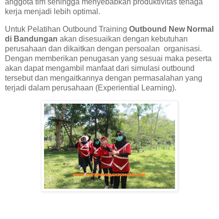
anggota tim sehingga menyebabkan produktivitas tenaga
kerja menjadi lebih optimal.
Untuk Pelatihan Outbound Training
Outbound New Normal
di Bandungan
akan disesuaikan dengan kebutuhan
perusahaan dan dikaitkan dengan persoalan organisasi.
Dengan memberikan penugasan yang sesuai maka peserta
akan dapat mengambil manfaat dari simulasi outbound
tersebut dan mengaitkannya dengan permasalahan yang
terjadi dalam perusahaan (Experiential Learning).