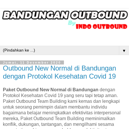
▼
Jumat, 11 Desember 2020
Outbound New Normal di Bandungan
dengan Protokol Kesehatan Covid 19
Paket Outbound New Normal di Bandungan
dengan
Protokol Kesehatan Covid 19 yang seru tapi tetap aman.
Paket Outbound Team Building kami kemas dan lengkapi
untuk seorang pemimpin dalam membantu individu
bagaimana belajar meningkatkan efektivitas interpersonal
mereka, Paket Outbound Team Building meminimalkan
konflik, dukungan, tantangan, dan mengilhami sesama